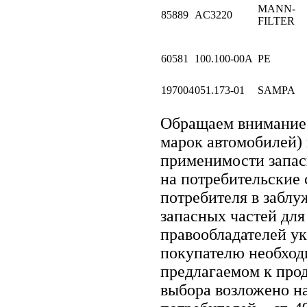
MANN-
85889
AC3220
FILTER
60581
100.100-00A
PE
197004
051.173-01
SAMPA
Обращаем внимание
марок автомобилей)
применимости запасн
на потребительские 
потребителя в забл
запасных частей для
правообладателей ук
покупателю необход
предлагаемом к про
выбора возложено на