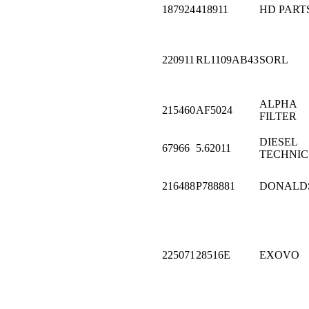
187924
418911
HD PART
220911
RL1109AB43
SORL
ALPHA
215460
AF5024
FILTER
DIESEL
67966
5.62011
TECHNIC
216488
P788881
DONALD
225071
28516E
EXOVO