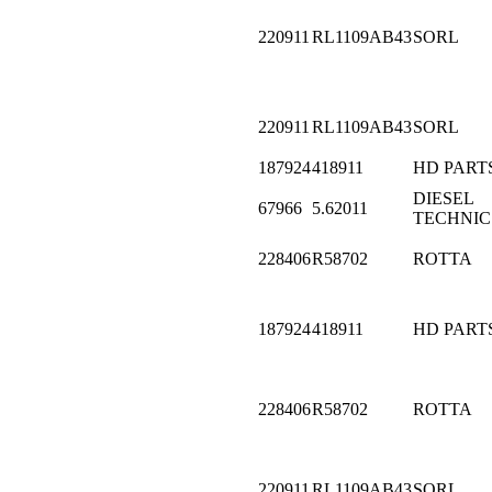
220911
RL1109AB43
SORL
220911
RL1109AB43
SORL
187924
418911
HD PART
DIESEL
67966
5.62011
TECHNIC
228406
R58702
ROTTA
187924
418911
HD PART
228406
R58702
ROTTA
220911
RL1109AB43
SORL