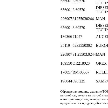
65600
3.60570
TECH
DIESE
65600
3.60570
TECH
226907
81255030244
MAN
DIESE
65600
3.60570
TECH
186366
71947
AUGE
25119
5232550302
EURO
226907
81.25503.0244
MAN
169550
OR218020
OREX
170057
RM-05607
ROLL
196044
096.225
SAMP
Обращаем внимание, указание ТОВ
автомобиля, то есть на потребите
и его производителе, не нарушае
предлагаемом к продаже, обеспечи