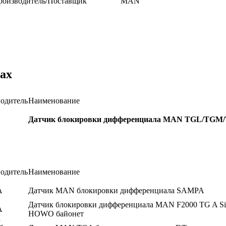
роизводитель/Поставщик
MAN
ах
одитель
Наименование
Датчик блокировки дифференциала MAN TGL/TGM
одитель
Наименование
A
Датчик MAN блокировки дифференциала SAMPA
Датчик блокировки дифференциала MAN F2000 TG A Si
A
HOWO байонет
L