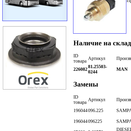
П
Наличие на склад
ID
Артикул
Произв
товара
81.25503-
226082
MAN
0244
Замены
ID
Артикул
Произв
товара
196044
096.225
SAMP
196044
096225
SAMP
DIESE