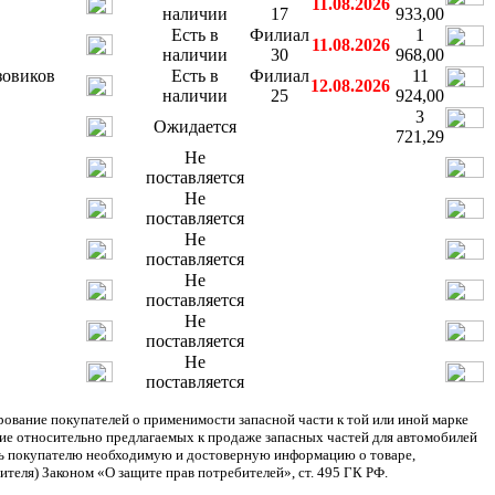
11.08.2026
наличии
17
933,00
Есть в
Филиал
1
11.08.2026
наличии
30
968,00
зовиков
Есть в
Филиал
11
12.08.2026
наличии
25
924,00
3
Ожидается
721,29
Не
поставляется
Не
поставляется
Не
поставляется
Не
поставляется
Не
поставляется
Не
поставляется
ание покупателей о применимости запасной части к той или иной марке
ние относительно предлагаемых к продаже запасных частей для автомобилей
ять покупателю необходимую и достоверную информацию о товаре,
теля) Законом «О защите прав потребителей», ст. 495 ГК РФ.