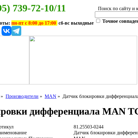
95) 739-72-10/11
Поиск по сайту и 
Точное совпаде
боты:
пн-пт с 8:00 до 17:00
сб-вс выходные
»
Производители
»
MAN
» Датчик блокировки дифференци
кировки дифференциала MAN
ртикул
81.25503-0244
аименование
Датчик блокировки диффер