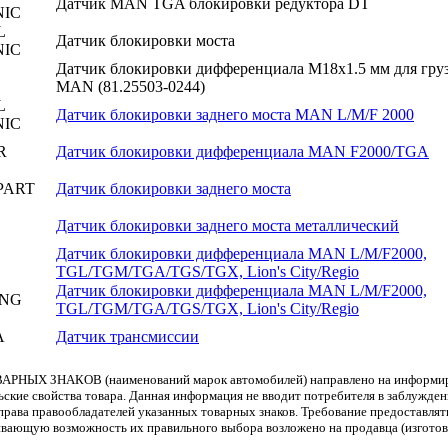
Датчик MAN TGA блокировки редуктора DT
NIC
L
Датчик блокировки моста
NIC
Датчик блокировки дифференциала M18x1.5 мм для гру
MAN (81.25503-0244)
L
Датчик блокировки заднего моста MAN L/M/F 2000
NIC
R
Датчик блокировки дифференциала MAN F2000/TGA
PART
Датчик блокировки заднего моста
Датчик блокировки заднего моста металлический
Датчик блокировки дифференциала MAN L/M/F2000,
TGL/TGM/TGA/TGS/TGX, Lion's City/Regio
Датчик блокировки дифференциала MAN L/M/F2000,
ING
TGL/TGM/TGA/TGS/TGX, Lion's City/Regio
A
Датчик трансмиссии
АРНЫХ ЗНАКОВ (наименований марок автомобилей) направлено на информиров
льские свойства товара. Данная информация не вводит потребителя в заблужде
т права правообладателей указанных товарных знаков. Требование предоставл
вающую возможность их правильного выбора возложено на продавца (изготови