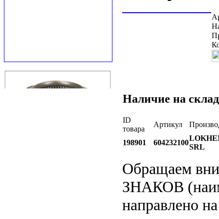
А
Н
П
К
Наличие на склад
ID
Артикул
Произво
товара
LOKHE
198901
604232100
SRL
Обращаем вн
ЗНАКОВ (наим
направлено на