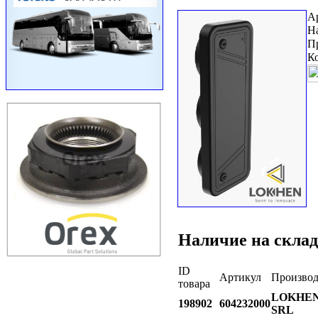
А
Н
П
К
Наличие на склад
ID
Артикул
Производ
товара
LOKHE
198902
604232000
SRL