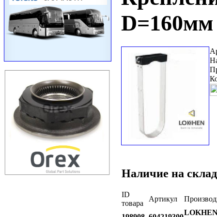
D=160мм
А
Н
П
К
Наличие на склад
ID
Артикул
Производ
товара
LOKHE
198908
604219300