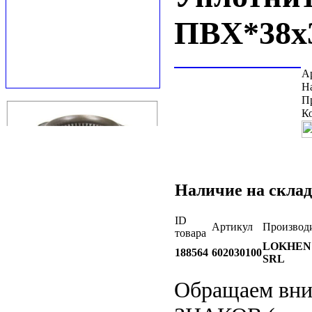
ПВХ*38x
А
Н
П
К
Наличие на склад
ID
Артикул
Производ
товара
LOKHEN
188564
602030100
SRL
Обращаем вн