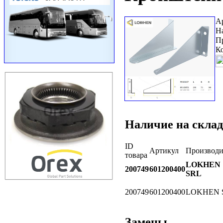
А
Н
П
К
Наличие на склад
ID
Артикул
Производи
товара
LOKHEN
200749
601200400
SRL
200749
601200400
LOKHEN 
Замены