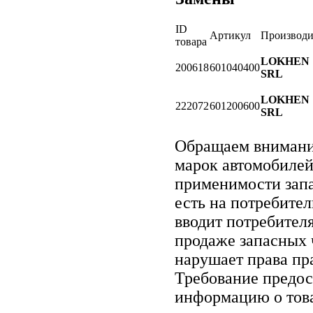
ID
Артикул
Производи
товара
LOKHEN
200618
601040400
SRL
LOKHEN
222072
601200600
SRL
Обращаем вниман
марок автомобилей
применимости запа
есть на потребите
вводит потребител
продаже запасных ч
нарушает права пр
Требование предос
информацию о тов