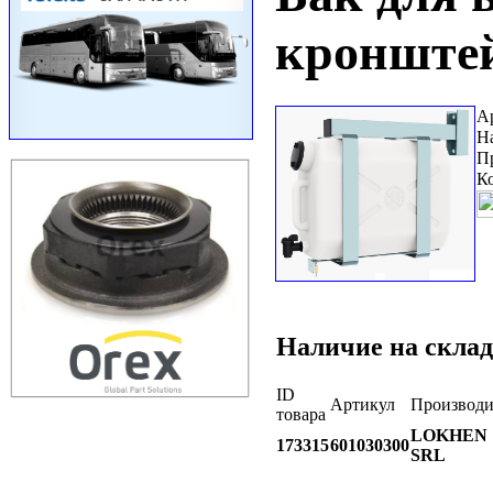
кронште
А
Н
П
К
Наличие на склад
ID
Артикул
Производи
товара
LOKHEN
173315
601030300
SRL