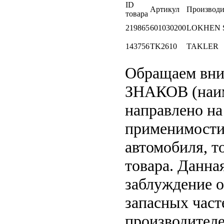
ID
Артикул
Производи
товара
219865
601030200
LOKHEN 
143756
TK2610
TAKLER
Обращаем вн
ЗНАКОВ (наим
направлено на
применимости 
автомобиля, т
товара. Данна
заблуждение о
запасных част
производителе