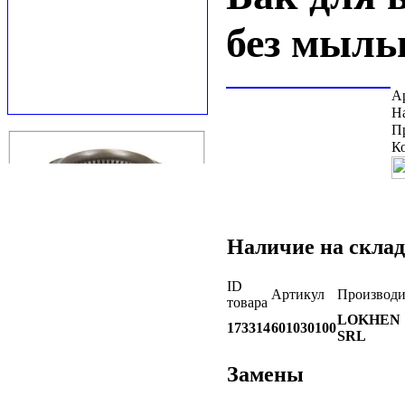
без мыл
А
Н
П
К
Наличие на склад
ID
Артикул
Производи
товара
LOKHEN
173314
601030100
SRL
Замены