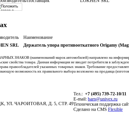
роизводитель/Поставщик
LOKHEN SRL
ах
зводитель
Наименование
HEN SRL
Держатель упора противооткатного Origamy (Magn
АРНЫХ ЗНАКОВ (наименований марок автомобилей) направлено на информиров
льские свойства товара. Данная информация не вводит потребителя в заблужде
т права правообладателей указанных товарных знаков. Требование предоставл
вающую возможность их правильного выбора возложено на продавца (изготови
Тел.:
+7 (495) 739-72-10/11
E-mail:
barn@univex.ru
, УЛ. ЧАРОИТОВАЯ, Д. 5, СТР. 49
Техническая поддержка сай
Сделано на CMS
Flexible