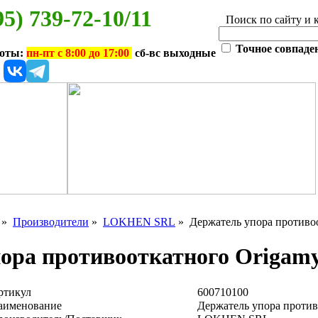
95) 739-72-10/11
Поиск по сайту и 
Точное совпаде
боты:
пн-пт с 8:00 до 17:00
сб-вс выходные
»
Производители
»
LOKHEN SRL
» Держатель упора противоо
ора противооткатного Origamy
ртикул
600710100
аименование
Держатель упора против