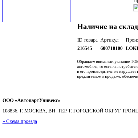
П
Наличие на склад
ID товара
Артикул
Прои
216545
600710100
LOK
Обращаем внимание, указание ТОВ
автомобиля, то есть на потребите
и его производителе, не нарушае
предлагаемом к продаже, обеспечи
ООО «АвтопартУнивекс»
108836, Г. МОСКВА, ВН. ТЕР. Г. ГОРОДСКОЙ ОКРУГ ТРОИЦК
» Схема проезда