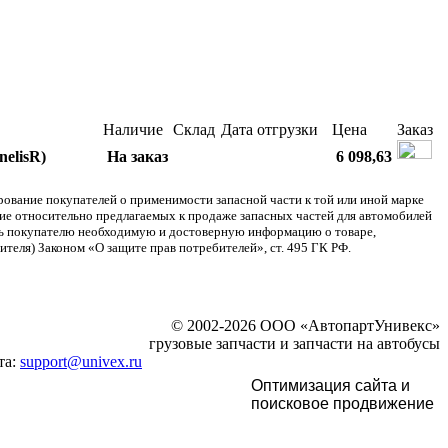
Наличие
Склад
Дата отгрузки
Цена
Заказ
elisR)
На заказ
6 098,63
ание покупателей о применимости запасной части к той или иной марке
ние относительно предлагаемых к продаже запасных частей для автомобилей
ять покупателю необходимую и достоверную информацию о товаре,
теля) Законом «О защите прав потребителей», ст. 495 ГК РФ.
© 2002-2026 ООО «АвтопартУнивекс»
грузовые запчасти и запчасти на автобусы
та:
support@univex.ru
Оптимизация сайта и
поисковое
продвижение