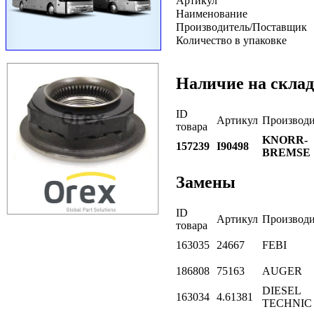
Артикул
Наименование
Производитель/Поставщик
Количество в упаковке
Наличие на склад
ID
Артикул
Производи
товара
KNORR-
157239
I90498
BREMSE
Замены
ID
Артикул
Производи
товара
163035
24667
FEBI
186808
75163
AUGER
DIESEL
163034
4.61381
TECHNIC