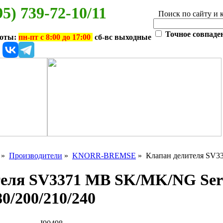
95) 739-72-10/11
Поиск по сайту и 
Точное совпаде
боты:
пн-пт с 8:00 до 17:00
сб-вс выходные
»
Производители
»
KNORR-BREMSE
» Клапан делителя SV337
еля SV3371 MB SK/MK/NG Seri
80/200/210/240