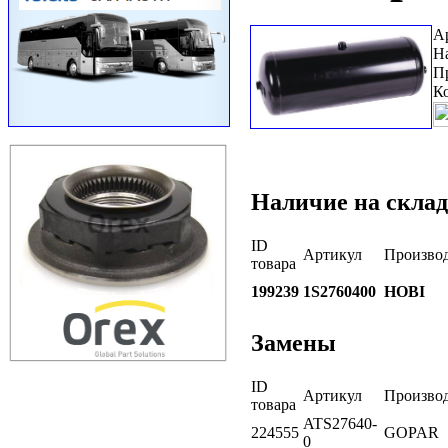
А
Н
П
К
Наличие на склад
ID
Артикул
Произво
товара
199239
1S2760400
HOBI
Замены
ID
Артикул
Произво
товара
ATS27640-
224555
GOPAR
0