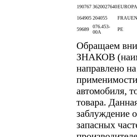
190767
3620027640
EUROPA
164905
204055
FRAUE
076.453-
59689
PE
00A
Обращаем вн
ЗНАКОВ (наим
направлено на
применимости 
автомобиля, т
товара. Данна
заблуждение о
запасных част
производителе