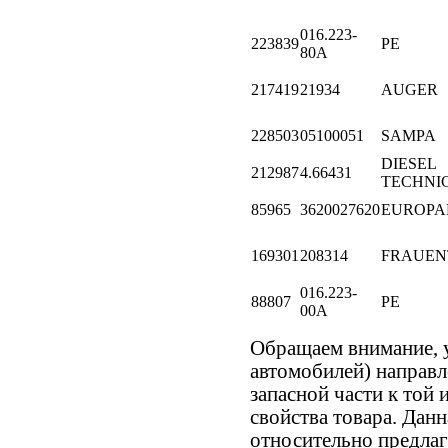
016.223-
223839
PE
80A
217419
21934
AUGER
228503
05100051
SAMPA
DIESEL
212987
4.66431
TECHNI
85965
3620027620
EUROPA
169301
208314
FRAUEN
016.223-
88807
PE
00A
Обращаем внимание,
автомобилей) направ
запасной части к той 
свойства товара. Дан
относительно предлаг