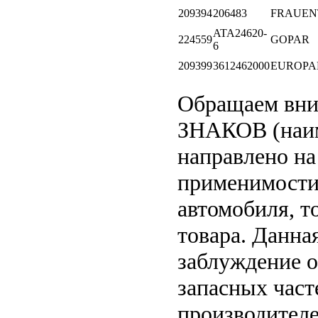
209394
206483
FRAUEN
ATA24620-
224559
GOPAR
6
209399
3612462000
EUROPA
Обращаем вн
ЗНАКОВ (наим
направлено на
применимости 
автомобиля, т
товара. Данна
заблуждение о
запасных част
производителе