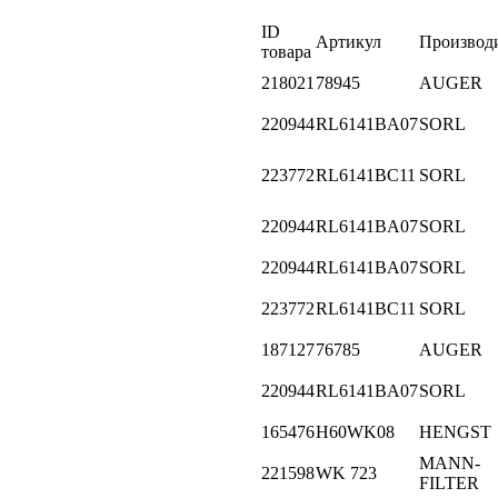
ID
Артикул
Производ
товара
218021
78945
AUGER
220944
RL6141BA07
SORL
223772
RL6141BC11
SORL
220944
RL6141BA07
SORL
220944
RL6141BA07
SORL
223772
RL6141BC11
SORL
187127
76785
AUGER
220944
RL6141BA07
SORL
165476
H60WK08
HENGST
MANN-
221598
WK 723
FILTER