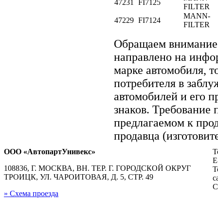
47231
FI7125
FILTER
MANN-
47229
FI7124
FILTER
Обращаем внимание
направлено на инфо
марке автомобиля, т
потребителя в заблу
автомобилей и его п
знаков. Требование
предлагаемом к про
продавца (изготовит
ООО «АвтопартУнивекс»
Т
E
108836, Г. МОСКВА, ВН. ТЕР. Г. ГОРОДСКОЙ ОКРУГ
Т
ТРОИЦК, УЛ. ЧАРОИТОВАЯ, Д. 5, СТР. 49
с
С
» Схема проезда