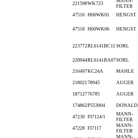
MANN-
221598
WK723
FILTER
47516
H60WK01
HENGST
47518
H60WK06
HENGST
223772
RL6141BC11
SORL
220944
RL6141BA07
SORL
216497
KC24A
MAHLE
218021
78945
AUGER
187127
76785
AUGER
174862
P553004
DONALD
MANN-
47230
FI7124/1
FILTER
MANN-
47228
FI7117
FILTER
MANN-