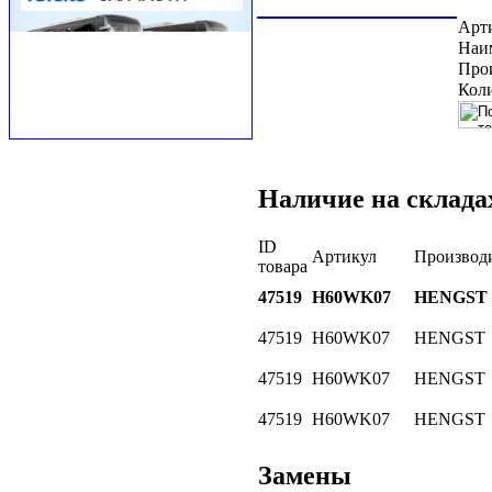
Арт
Наи
Про
Коли
Наличие на склада
ID
Артикул
Производ
товара
47519
H60WK07
HENGST
47519
H60WK07
HENGST
47519
H60WK07
HENGST
47519
H60WK07
HENGST
Замены