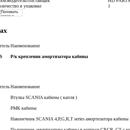
роизводитель/Поставщик
HD PART
оличество в упаковке
1
ах
итель
Наименование
S
Р/к крепления амортизатора кабины
итель
Наименование
Втулка SCANIA кабины ( капля )
РМК кабины
Наконечник SCANIA 4,P,G,R,T series амортизатора кабин
Подшипник амортизатора кабины в корпусе CP,CR, CT с к