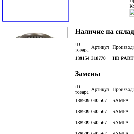
П
К
Наличие на склад
ID
Артикул
Производ
товара
189154
318770
HD PART
Замены
ID
Артикул
Производ
товара
188909
040.567
SAMPA
188909
040.567
SAMPA
188909
040.567
SAMPA
188909
040.567
SAMPA