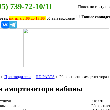
95) 739-72-10/11
Поиск по сайту и 
Точное совпаде
боты:
пн-пт с 8:00 до 17:00
сб-вс выходные
»
Производители
»
HD PARTS
» Р/к крепления амортизатора 
я амортизатора кабины
ртикул
318770
аименование
Р/к крепле