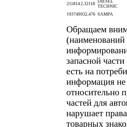
DIESEL
211814
2.32118
TECHNIC
193749
032.476
SAMPA
Обращаем вни
(наименований 
информировани
запасной части
есть на потреб
информация не 
относительно п
частей для авто
нарушает права
товарных знако