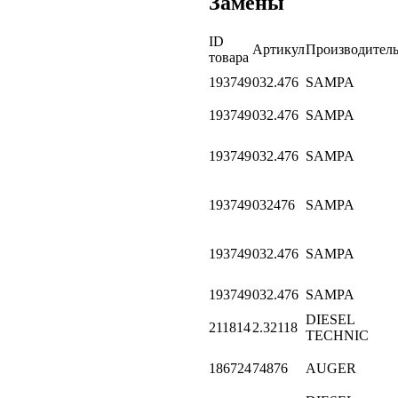
Замены
ID
Артикул
Производител
товара
193749
032.476
SAMPA
193749
032.476
SAMPA
193749
032.476
SAMPA
193749
032476
SAMPA
193749
032.476
SAMPA
193749
032.476
SAMPA
DIESEL
211814
2.32118
TECHNIC
186724
74876
AUGER