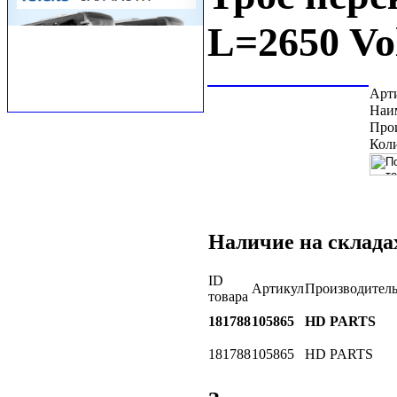
L=2650 V
Арт
Наи
Про
Коли
Наличие на склада
ID
Артикул
Производител
товара
181788
105865
HD PARTS
181788
105865
HD PARTS