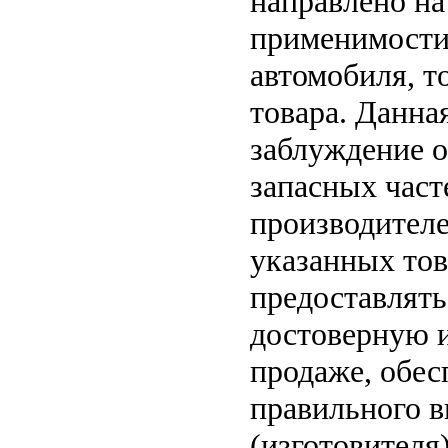
направлено на
применимости 
автомобиля, т
товара. Данна
заблуждение о
запасных част
производителе
указанных тов
предоставлят
достоверную 
продаже, обе
правильного в
(изготовителя