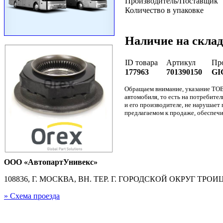
Производитель/Поставщик
Количество в упаковке
Наличие на склад
ID товара
Артикул
Пр
177963
701390150
GI
Обращаем внимание, указание ТОВ
автомобиля, то есть на потребите
и его производителе, не нарушае
предлагаемом к продаже, обеспечи
ООО «АвтопартУнивекс»
108836, Г. МОСКВА, ВН. ТЕР. Г. ГОРОДСКОЙ ОКРУГ ТРОИЦК
» Схема проезда