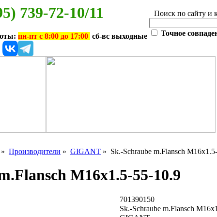
95) 739-72-10/11
Поиск по сайту и 
Точное совпаде
боты:
пн-пт с 8:00 до 17:00
сб-вс выходные
»
Производители
»
GIGANT
» Sk.-Schraube m.Flansch M16x1.5-
m.Flansch M16x1.5-55-10.9
701390150
Sk.-Schraube m.Flansch M16x1