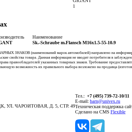
GIGANT
1
ах
оизводитель
Наименование
GANT
Sk.-Schraube m.Flansch M16x1.5-55-10.9
АРНЫХ ЗНАКОВ (наименований марок автомобилей) направлено на информиров
льские свойства товара. Данная информация не вводит потребителя в заблужде
т права правообладателей указанных товарных знаков. Требование предоставл
вающую возможность их правильного выбора возложено на продавца (изготови
Тел.:
+7 (495) 739-72-10/11
E-mail:
barn@univex.ru
, УЛ. ЧАРОИТОВАЯ, Д. 5, СТР. 49
Техническая поддержка сай
Сделано на CMS
Flexible