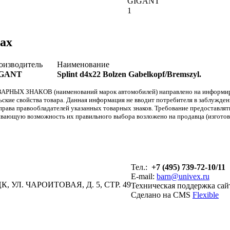
GIGANT
1
ах
оизводитель
Наименование
GANT
Splint d4x22 Bolzen Gabelkopf/Bremszyl.
АРНЫХ ЗНАКОВ (наименований марок автомобилей) направлено на информиров
льские свойства товара. Данная информация не вводит потребителя в заблужде
т права правообладателей указанных товарных знаков. Требование предоставл
вающую возможность их правильного выбора возложено на продавца (изготови
Тел.:
+7 (495) 739-72-10/11
E-mail:
barn@univex.ru
, УЛ. ЧАРОИТОВАЯ, Д. 5, СТР. 49
Техническая поддержка сай
Сделано на CMS
Flexible