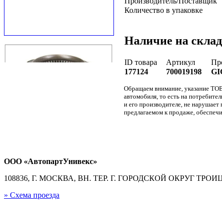
Производитель/Поставщик
Количество в упаковке
Наличие на склад
ID товара
Артикул
Пр
177124
700019198
GI
Обращаем внимание, указание ТОВ
автомобиля, то есть на потребите
и его производителе, не нарушае
предлагаемом к продаже, обеспечи
ООО «АвтопартУнивекс»
108836, Г. МОСКВА, ВН. ТЕР. Г. ГОРОДСКОЙ ОКРУГ ТРОИЦК
» Схема проезда