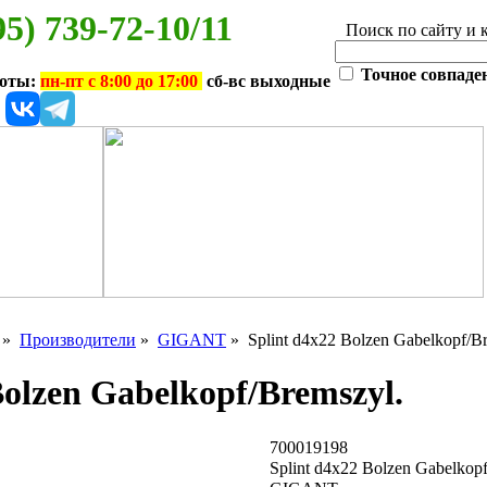
95) 739-72-10/11
Поиск по сайту и 
Точное совпаде
боты:
пн-пт с 8:00 до 17:00
сб-вс выходные
»
Производители
»
GIGANT
» Splint d4x22 Bolzen Gabelkopf/Br
Bolzen Gabelkopf/Bremszyl.
700019198
Splint d4x22 Bolzen Gabelkop