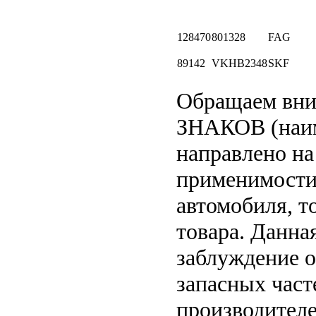
128470
801328
FAG
89142
VKHB2348
SKF
Обращаем вн
ЗНАКОВ (наим
направлено на
применимости 
автомобиля, т
товара. Данна
заблуждение о
запасных част
производителе