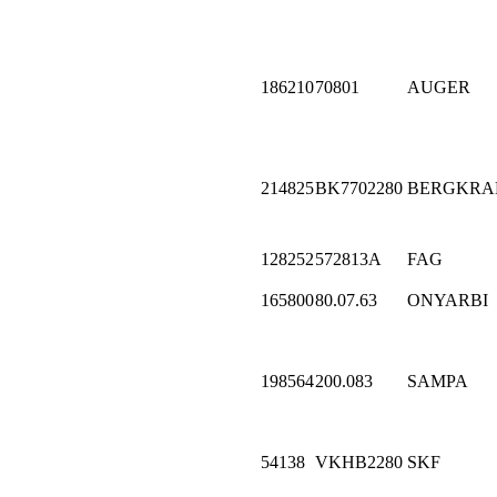
186210
70801
AUGER
214825
BK7702280
BERGKRA
128252
572813A
FAG
165800
80.07.63
ONYARBI
198564
200.083
SAMPA
54138
VKHB2280
SKF