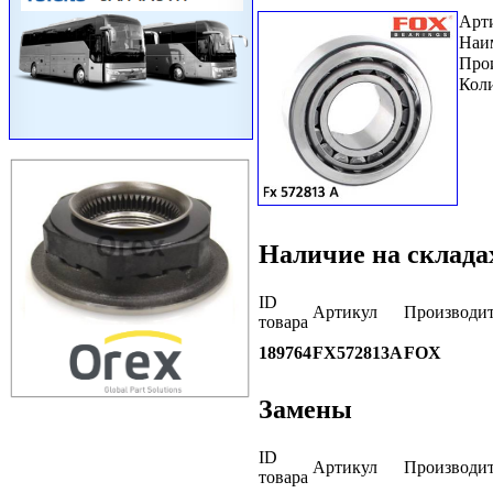
Арт
Наи
Про
Коли
Наличие на склада
ID
Артикул
Производит
товара
189764
FX572813A
FOX
Замены
ID
Артикул
Производит
товара