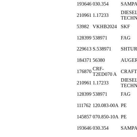
193646
030.354
SAMP
DIESE
210961
1.17233
TECHN
53982
VKHB2024
SKF
128399
538971
FAG
229613
S.538971
SHTU
184371
56380
AUGE
CRF-
176870
CRAFT
T2ED070 A
DIESE
210961
1.17233
TECHN
128399
538971
FAG
111762
120.083-00A
PE
145857
070.850-10A
PE
193646
030.354
SAMP