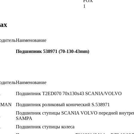
FOX
1
ах
одитель
Наименование
Подшипник 538971 (70-130-43mm)
одитель
Наименование
A
Подшипник T2ED070 70x130x43 SCANIA/VOLVO
RMAN
Подшипник роликовый конический S.538971
Подшипник ступицы SCANIA VOLVO передней внутре
A
SAMPA
A
Подшипник ступицы колеса