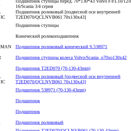
Подшипник ступицы перед. 70*130*43 Volvo F/FL10/12
A
16/Scania 3/4 серия
L
Подшипник роликовый [подвесной оси внутренней
IC
T2ED070/QCLNVB061 70x130x43]
Подшипник ступицы
Конический роликоподшипник
RMAN
Подшипник роликовый конический S.538971
R
Подшипник ступицы колеса Volvo/Scania, o70xo130x42
Подшипник T2ED070 (70-130-43mm)
L
Подшипник роликовый [подвесной оси внутренней
IC
T2ED070/QCLNVB061 70x130x43]
Подшипник 538971 (70-130-43mm)
Подшипник
Подшипник
A
Подшипник роликовый
Подшипник T2ED070/QCLNVB061 (70-130-43mm)