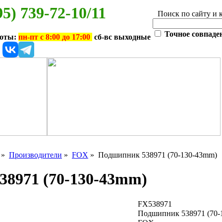
95) 739-72-10/11
Поиск по сайту и 
Точное совпаде
боты:
пн-пт с 8:00 до 17:00
сб-вс выходные
»
Производители
»
FOX
» Подшипник 538971 (70-130-43mm)
8971 (70-130-43mm)
FX538971
Подшипник 538971 (70-