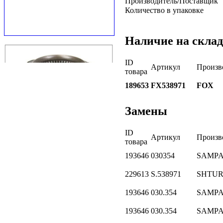
Производитель/Поставщик
Количество в упаковке
Наличие на склад
ID
Артикул
Произв
товара
189653
FX538971
FOX
Замены
ID
Артикул
Произв
товара
193646
030354
SAMP
229613
S.538971
SHTU
193646
030.354
SAMP
193646
030.354
SAMP