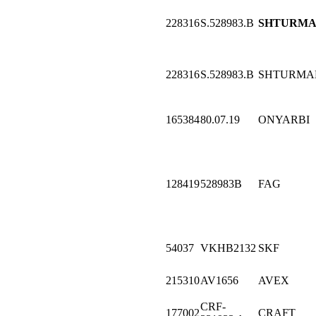
228316
S.528983.B
SHTURM
228316
S.528983.B
SHTURMA
165384
80.07.19
ONYARBI
128419
528983B
FAG
54037
VKHB2132
SKF
215310
AV1656
AVEX
CRF-
177002
CRAFT