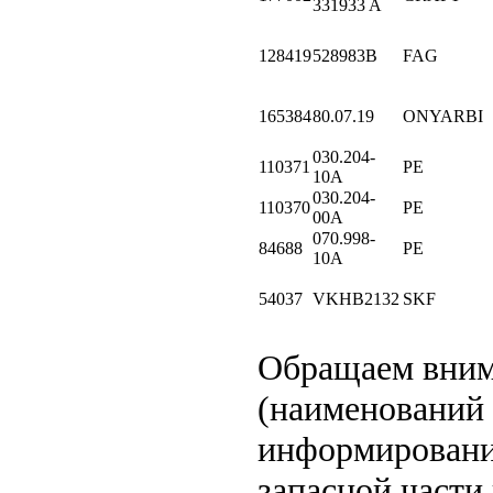
331933 A
128419
528983B
FAG
165384
80.07.19
ONYARBI
030.204-
110371
PE
10A
030.204-
110370
PE
00A
070.998-
84688
PE
10A
54037
VKHB2132
SKF
Обращаем вни
(наименований 
информировани
запасной части