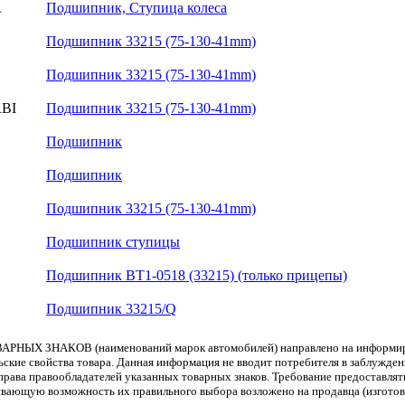
R
Подшипник, Ступица колеса
Подшипник 33215 (75-130-41mm)
Подшипник 33215 (75-130-41mm)
BI
Подшипник 33215 (75-130-41mm)
Подшипник
Подшипник
Подшипник 33215 (75-130-41mm)
Подшипник ступицы
Подшипник BT1-0518 (33215) (только прицепы)
Подшипник 33215/Q
АРНЫХ ЗНАКОВ (наименований марок автомобилей) направлено на информиров
льские свойства товара. Данная информация не вводит потребителя в заблужде
т права правообладателей указанных товарных знаков. Требование предоставл
вающую возможность их правильного выбора возложено на продавца (изготови