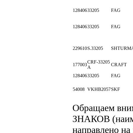
128406
33205
FAG
128406
33205
FAG
229610
S.33205
SHTURM
CRF-33205
177003
CRAFT
A
128406
33205
FAG
54008
VKHB2057
SKF
Обращаем вни
ЗНАКОВ (наим
направлено на