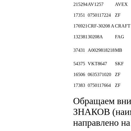
215294
AV1257
AVEX
17351
0750117224
ZF
176921
CRF-30208 A
CRAFT
132381
30208A
FAG
37431
A0029818218
MB
54375
VKT8647
SKF
16506
0635371020
ZF
17383
0750117664
ZF
Обращаем вн
ЗНАКОВ (наим
направлено на