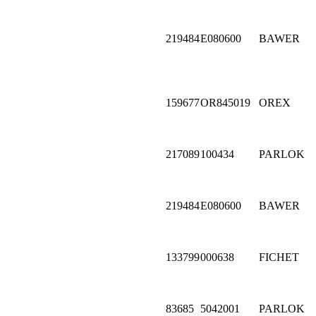
219484
E080600
BAWER
159677
OR845019
OREX
217089
100434
PARLOK
219484
E080600
BAWER
133799
000638
FICHET
83685
5042001
PARLOK