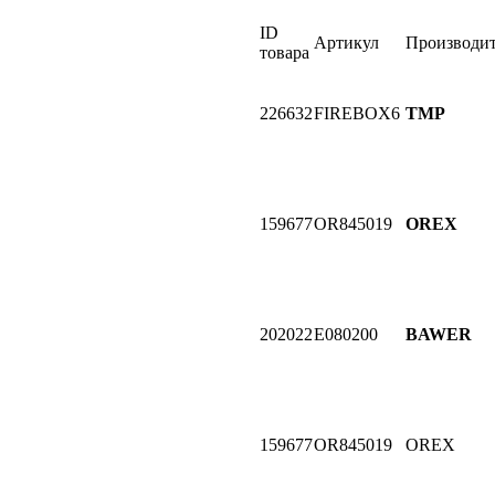
ID
Артикул
Производит
товара
226632
FIREBOX6
TMP
159677
OR845019
OREX
202022
E080200
BAWER
159677
OR845019
OREX