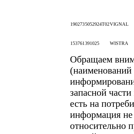
190273
5052924T02
VIGNAL
153761
391025
WISTRA
Обращаем вни
(наименований 
информировани
запасной части
есть на потреб
информация не 
относительно п