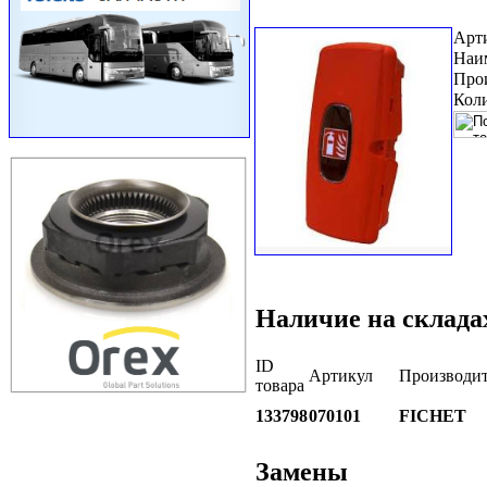
Арт
Наи
Про
Коли
Наличие на склада
ID
Артикул
Производит
товара
133798
070101
FICHET
Замены