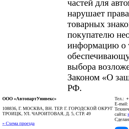
частей для авто
нарушает права
товарных знако
покупателю не
информацию о т
обеспечивающу
выбора возложе
Законом «О защ
РФ.
ООО «АвтопартУнивекс»
Тел.:
+
E-mail:
108836, Г. МОСКВА, ВН. ТЕР. Г. ГОРОДСКОЙ ОКРУГ
Технич
ТРОИЦК, УЛ. ЧАРОИТОВАЯ, Д. 5, СТР. 49
сайта:
Сдела
» Схема проезда