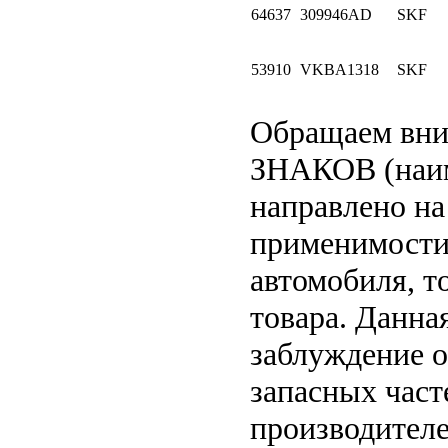
64637
309946AD
SKF
53910
VKBA1318
SKF
Обращаем вн
ЗНАКОВ (наим
направлено на
применимости 
автомобиля, т
товара. Данна
заблуждение о
запасных част
производителе