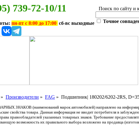
95) 739-72-10/11
Поиск по сайту и 
Точное совпаде
боты:
пн-пт с 8:00 до 17:00
сб-вс выходные
»
Производители
»
FAG
» Подшипник| 180202/6202-2RS, D=35,
АРНЫХ ЗНАКОВ (наименований марок автомобилей) направлено на информиров
льские свойства товара. Данная информация не вводит потребителя в заблужде
т права правообладателей указанных товарных знаков. Требование предоставл
вающую возможность их правильного выбора возложено на продавца (изготови