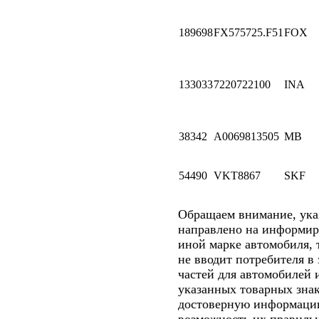
189698
FX575725.F51
FOX
133033
7220722100
INA
38342
A0069813505
MB
54490
VKT8867
SKF
Обращаем внимание, ук
направлено на информир
иной марке автомобиля, 
не вводит потребителя в
частей для автомобилей 
указанных товарных знак
достоверную информацию
возможность их правильн