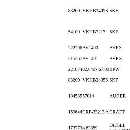
83200
VKHB2405S
SKF
54100
VKHB2217
SKF
222296
AV1490
AVEX
215267
AV1491
AVEX
221874
02.6407.67.00
BPW
83200
VKHB2405S
SKF
184535
57014
AUGER
159644
CRF-33213 A
CRAFT
DIESEL
173773
4.63859