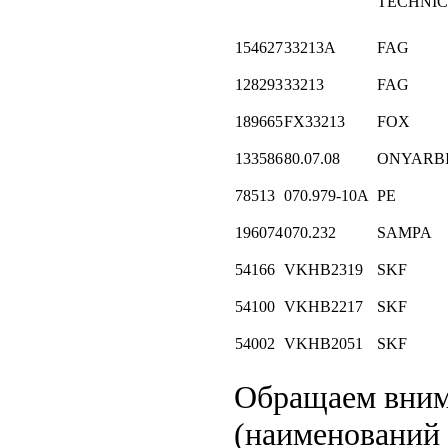
TECHNIC
154627
33213A
FAG
128293
33213
FAG
189665
FX33213
FOX
133586
80.07.08
ONYARB
78513
070.979-10A
PE
196074
070.232
SAMPA
54166
VKHB2319
SKF
54100
VKHB2217
SKF
54002
VKHB2051
SKF
Обращаем вни
(наименований 