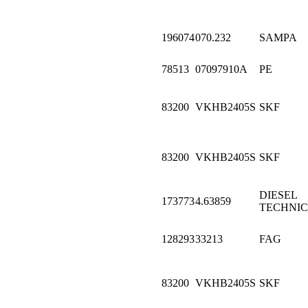
196074
070.232
SAMPA
78513
07097910A
PE
83200
VKHB2405S
SKF
83200
VKHB2405S
SKF
DIESEL
173773
4.63859
TECHNIC
128293
33213
FAG
83200
VKHB2405S
SKF