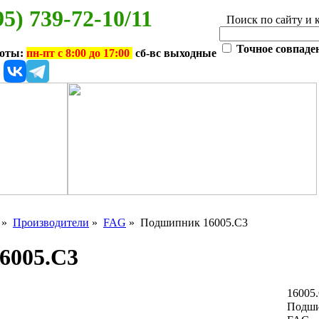
95) 739-72-10/11
Поиск по сайту и 
Точное совпаде
боты:
пн-пт с 8:00 до 17:00
сб-вс выходные
»
Производители
»
FAG
» Подшипник 16005.C3
6005.C3
16005
Подши