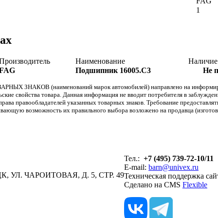
FAG
1
ах
Производитель
Наименование
Наличие
FAG
Подшипник 16005.C3
Не 
АРНЫХ ЗНАКОВ (наименований марок автомобилей) направлено на информиров
льские свойства товара. Данная информация не вводит потребителя в заблужде
т права правообладателей указанных товарных знаков. Требование предоставл
вающую возможность их правильного выбора возложено на продавца (изготови
Тел.:
+7 (495) 739-72-10/11
E-mail:
barn@univex.ru
, УЛ. ЧАРОИТОВАЯ, Д. 5, СТР. 49
Техническая поддержка сай
Сделано на CMS
Flexible