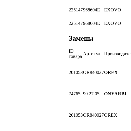
225147
968604E
EXOVO
225147
968604E
EXOVO
Замены
ID
Артикул
Производите
товара
201053
OR840027
OREX
74765
90.27.05
ONYARBI
201053
OR840027
OREX