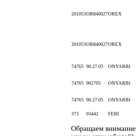
201053
OR840027
OREX
201053
OR840027
OREX
74765
90.27.05
ONYARBI
74765
902705
ONYARBI
74765
90.27.05
ONYARBI
373
03442
FEBI
Обращаем внимание