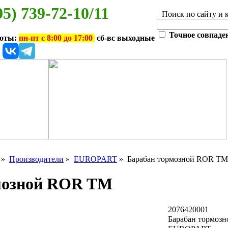
95) 739-72-10/11
Поиск по сайту и 
Точное совпаде
боты:
пн-пт с 8:00 до 17:00
сб-вс выходные
»
Производители
»
EUROPART
» Барабан тормозной ROR TM
мозной ROR TM
2076420001
Барабан тормоз