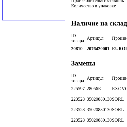
Производитель/Поставщик
Количество в упаковке
Наличие на склад
ID
Артикул
Произв
товара
20810
2076420001
EURO
Замены
ID
Артикул
Произв
товара
225597
28056E
EXOV
223528
35020880130
SORL
223528
35020880130
SORL
223528
35020880130
SORL