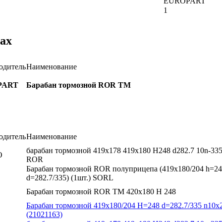
EUROPART
1
ах
одитель
Наименование
PART
Барабан тормозной ROR TM
одитель
Наименование
барабан тормозной 419х178 419x180 H248 d282.7 10n-335
O
ROR
Барабан тормозной ROR полуприцепа (419x180/204 h=2
d=282.7/335) (1шт.) SORL
Барабан тормозной ROR TM 420х180 H 248
Барабан тормозной 419x180/204 H=248 d=282.7/335 n10
(21021163)