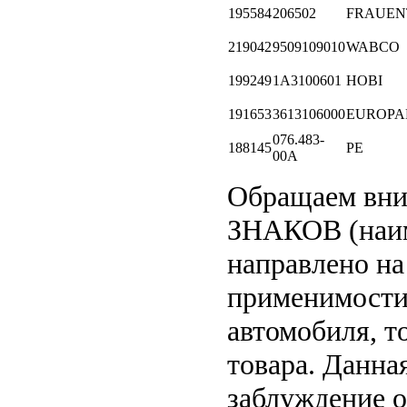
195584
206502
FRAUEN
219042
9509109010
WABCO
199249
1A3100601
HOBI
191653
3613106000
EUROPA
076.483-
188145
PE
00A
Обращаем вн
ЗНАКОВ (наим
направлено на
применимости 
автомобиля, т
товара. Данна
заблуждение о