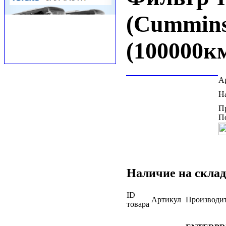
(Cummins
(100000к
А
Н
П
П
Наличие на склад
ID
Артикул
Производи
товара