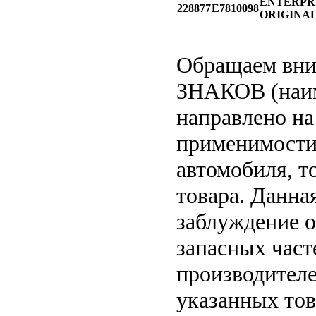
ENTERPR
228877
E7810098
ORIGINA
Обращаем вн
ЗНАКОВ (наим
направлено на
применимости 
автомобиля, т
товара. Данна
заблуждение о
запасных част
производителе
указанных тов