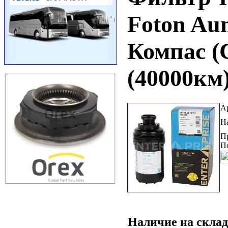
Foton Au
Компас (
(40000км
А
Н
П
П
Наличие на склад