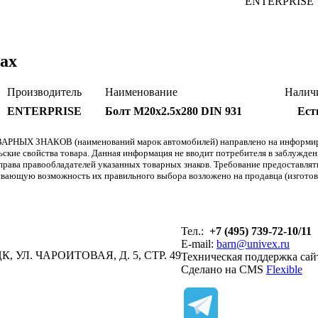
ENTERPRISE
ах
Производитель
Наименование
Налич
ENTERPRISE
Болт М20x2.5x280 DIN 931
Ест
АРНЫХ ЗНАКОВ (наименований марок автомобилей) направлено на информиров
льские свойства товара. Данная информация не вводит потребителя в заблужде
т права правообладателей указанных товарных знаков. Требование предоставл
вающую возможность их правильного выбора возложено на продавца (изготови
Тел.:
+7 (495) 739-72-10/11
E-mail:
barn@univex.ru
, УЛ. ЧАРОИТОВАЯ, Д. 5, СТР. 49
Техническая поддержка сай
Сделано на CMS
Flexible