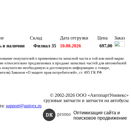
ие
Склад
Дата отгрузки
Цена
Заказ
ь в наличии
Филиал 35
10.08.2026
697,00
ание покупателей о применимости запасной части к той или иной марке
ние относительно предлагаемых к продаже запасных частей для автомобилей
ять покупателю необходимую и достоверную информацию о товаре,
теля) Законом «О защите прав потребителей», ст. 495 ГК РФ.
© 2002-2026 ООО «АвтопартУнивекс»
грузовые запчасти и запчасти на автобусы
та:
support@univex.ru
Оптимизация сайта и
поисковое
продвижение