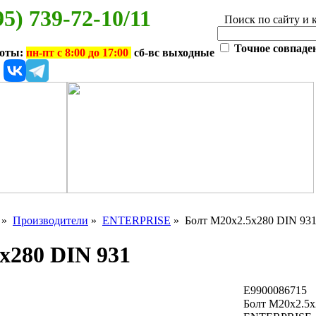
95) 739-72-10/11
Поиск по сайту и 
Точное совпаде
боты:
пн-пт с 8:00 до 17:00
сб-вс выходные
»
Производители
»
ENTERPRISE
» Болт М20x2.5x280 DIN 93
x280 DIN 931
E9900086715
Болт М20x2.5x