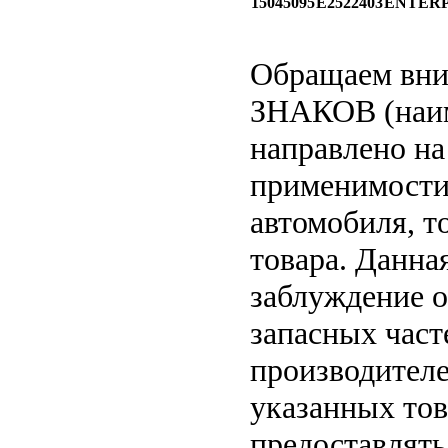
15045095
E2522403
ENTERP
Обращаем вн
ЗНАКОВ (наим
направлено на
применимости 
автомобиля, т
товара. Данна
заблуждение о
запасных част
производителе
указанных тов
предоставлят