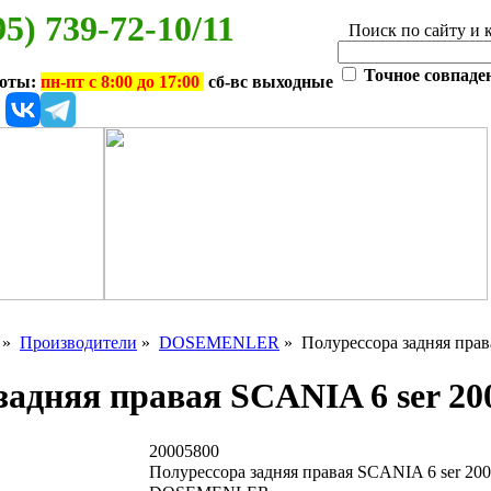
95) 739-72-10/11
Поиск по сайту и 
Точное совпаде
боты:
пн-пт с 8:00 до 17:00
сб-вс выходные
»
Производители
»
DOSEMENLER
» Полурессора задняя прав
задняя правая SCANIA 6 ser 20
20005800
Полурессора задняя правая SCANIA 6 ser 200