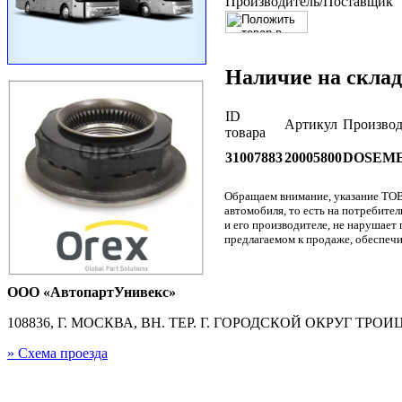
Производитель/Поставщик
Наличие на склад
ID
Артикул
Производ
товара
31007883
20005800
DOSEM
Обращаем внимание, указание ТОВ
автомобиля, то есть на потребите
и его производителе, не нарушае
предлагаемом к продаже, обеспечи
ООО «АвтопартУнивекс»
108836, Г. МОСКВА, ВН. ТЕР. Г. ГОРОДСКОЙ ОКРУГ ТРОИЦК
» Схема проезда