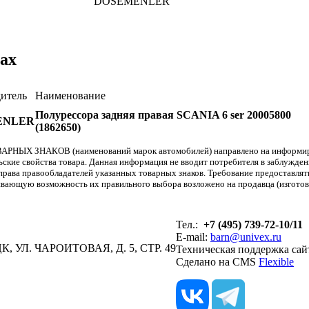
DOSEMENLER
ах
итель
Наименование
Полурессора задняя правая SCANIA 6 ser 20005800
ENLER
(1862650)
АРНЫХ ЗНАКОВ (наименований марок автомобилей) направлено на информиров
льские свойства товара. Данная информация не вводит потребителя в заблужде
т права правообладателей указанных товарных знаков. Требование предоставл
вающую возможность их правильного выбора возложено на продавца (изготови
Тел.:
+7 (495) 739-72-10/11
E-mail:
barn@univex.ru
, УЛ. ЧАРОИТОВАЯ, Д. 5, СТР. 49
Техническая поддержка сай
Сделано на CMS
Flexible