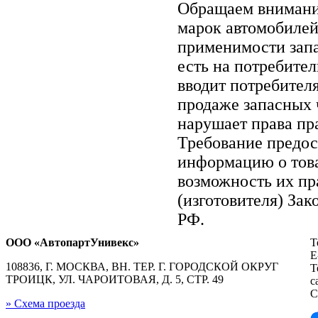
Обращаем вниман
марок автомобилей
применимости запа
есть на потребите
вводит потребител
продаже запасных ч
нарушает права пр
Требование предос
информацию о тов
возможность их пр
(изготовителя) Зак
РФ.
ООО «АвтопартУнивекс»
Т
E
108836, Г. МОСКВА, ВН. ТЕР. Г. ГОРОДСКОЙ ОКРУГ
Т
ТРОИЦК, УЛ. ЧАРОИТОВАЯ, Д. 5, СТР. 49
с
С
» Схема проезда