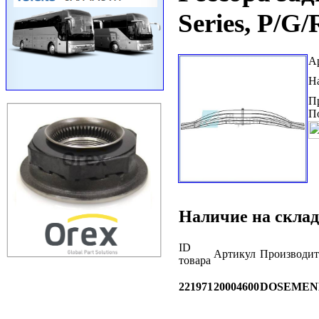
Series, P/G/
А
Н
П
П
Наличие на склад
ID
Артикул
Производит
товара
221971
20004600
DOSEMEN