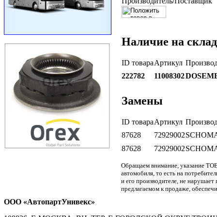
Производитель/Поставщик
Наличие на склад
ID товара
Артикул
Производ
222782
11008302
DOSEM
Замены
ID товара
Артикул
Производ
87628
72929002
SCHOM
87628
72929002
SCHOM
Обращаем внимание, указание ТОВ
автомобиля, то есть на потребите
и его производителе, не нарушае
предлагаемом к продаже, обеспечи
ООО «АвтопартУнивекс»