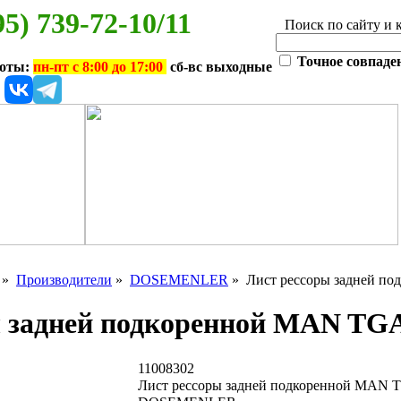
95) 739-72-10/11
Поиск по сайту и 
Точное совпаде
боты:
пн-пт с 8:00 до 17:00
сб-вс выходные
»
Производители
»
DOSEMENLER
» Лист рессоры задней п
ы задней подкоренной MAN T
11008302
Лист рессоры задней подкоренной MAN