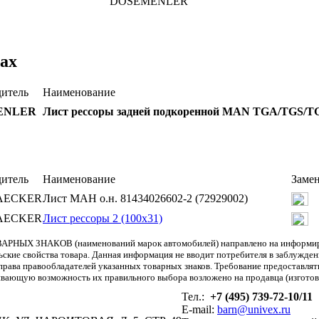
DOSEMENLER
ах
итель
Наименование
ENLER
Лист рессоры задней подкоренной MAN TGA/TGS/T
итель
Наименование
Заме
AECKER
Лист МАН о.н. 81434026602-2 (72929002)
AECKER
Лист рессоры 2 (100х31)
АРНЫХ ЗНАКОВ (наименований марок автомобилей) направлено на информиров
льские свойства товара. Данная информация не вводит потребителя в заблужде
т права правообладателей указанных товарных знаков. Требование предоставл
вающую возможность их правильного выбора возложено на продавца (изготови
Тел.:
+7 (495) 739-72-10/11
E-mail:
barn@univex.ru