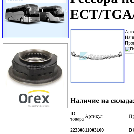
ECT/TGA
Арт
Наи
Про
Наличие на склада
ID
Артикул
Пр
товара
223308
11003100
D