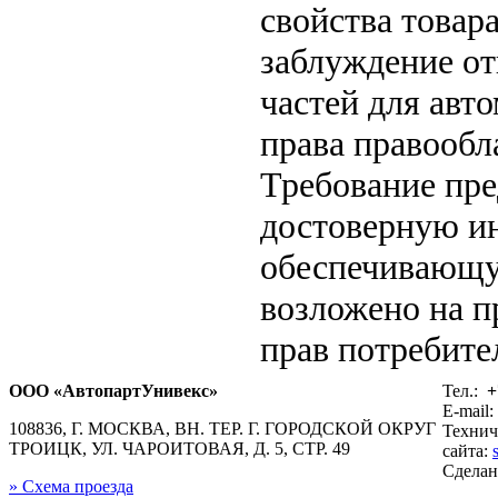
свойства товар
заблуждение от
частей для авт
права правообл
Требование пр
достоверную ин
обеспечивающу
возложено на п
прав потребител
ООО «АвтопартУнивекс»
Тел.:
+
E-mail:
108836, Г. МОСКВА, ВН. ТЕР. Г. ГОРОДСКОЙ ОКРУГ
Технич
ТРОИЦК, УЛ. ЧАРОИТОВАЯ, Д. 5, СТР. 49
сайта:
Сдела
» Схема проезда