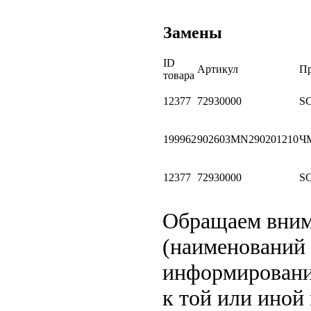
Замены
ID
Артикул
Пр
товара
12377
72930000
S
199962
902603MN290201210
Ч
12377
72930000
S
Обращаем вни
(наименований 
информирование
к той или иной