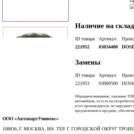
П
Наличие на склад
ID товара
Артикул
Произ
221952
03034400
DOS
Замены
ID товара
Артикул
Произ
221953
03000500
DOS
Обращаем внимание, указание ТОВ
автомобиля, то есть на потребите
и его производителе, не нарушае
предлагаемом к продаже, обеспечи
ООО «АвтопартУнивекс»
108836, Г. МОСКВА, ВН. ТЕР. Г. ГОРОДСКОЙ ОКРУГ ТРОИЦК