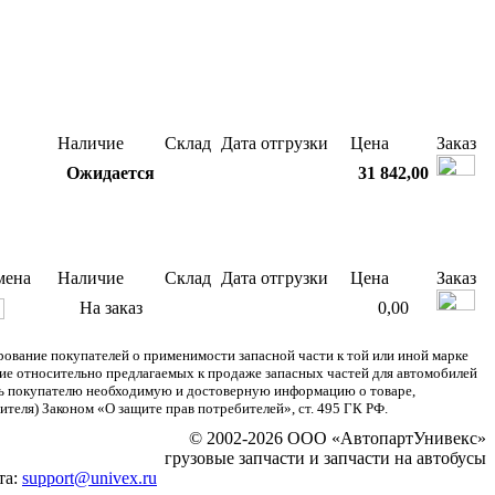
Наличие
Склад
Дата отгрузки
Цена
Заказ
Ожидается
31 842,00
мена
Наличие
Склад
Дата отгрузки
Цена
Заказ
На заказ
0,00
ание покупателей о применимости запасной части к той или иной марке
ние относительно предлагаемых к продаже запасных частей для автомобилей
ять покупателю необходимую и достоверную информацию о товаре,
теля) Законом «О защите прав потребителей», ст. 495 ГК РФ.
© 2002-2026 ООО «АвтопартУнивекс»
грузовые запчасти и запчасти на автобусы
та:
support@univex.ru