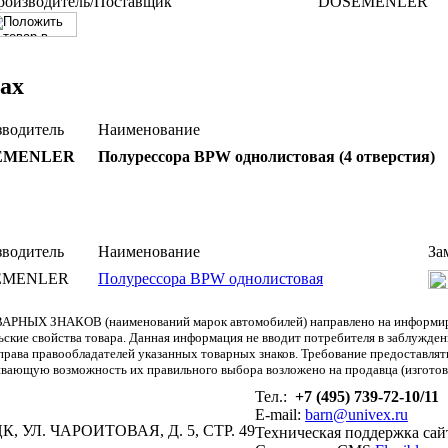
роизводитель/Поставщик
DOSEMENLER
ах
водитель
Наименование
EMENLER
Полурессора BPW однолистовая (4 отверстия)
водитель
Наименование
За
EMENLER
Полурессора BPW однолистовая
АРНЫХ ЗНАКОВ (наименований марок автомобилей) направлено на информиров
льские свойства товара. Данная информация не вводит потребителя в заблужде
т права правообладателей указанных товарных знаков. Требование предоставл
вающую возможность их правильного выбора возложено на продавца (изготови
Тел.:
+7 (495) 739-72-10/11
E-mail:
barn@univex.ru
, УЛ. ЧАРОИТОВАЯ, Д. 5, СТР. 49
Техническая поддержка сай