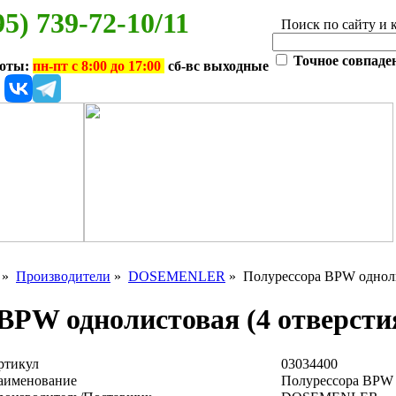
95) 739-72-10/11
Поиск по сайту и 
Точное совпаде
боты:
пн-пт с 8:00 до 17:00
сб-вс выходные
»
Производители
»
DOSEMENLER
» Полурессора BPW однолис
BPW однолистовая (4 отверсти
ртикул
03034400
аименование
Полурессора BPW о