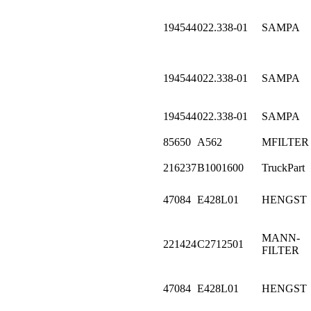
194544
022.338-01
SAMPA
194544
022.338-01
SAMPA
194544
022.338-01
SAMPA
85650
A562
MFILTER
216237
B1001600
TruckPart
47084
E428L01
HENGST
MANN-
221424
C2712501
FILTER
47084
E428L01
HENGST