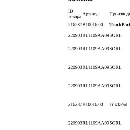
ID
Артикул
Производ
товара
216237
B10016.00
TruckPar
220903
RL1109AA09
SORL
220903
RL1109AA09
SORL
220903
RL1109AA09
SORL
220903
RL1109AA09
SORL
216237
B10016.00
TruckPart
220903
RL1109AA09
SORL