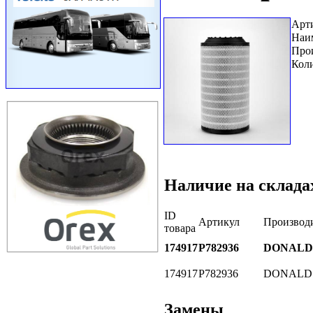
Арт
Наи
Про
Коли
Наличие на склада
ID
Артикул
Производ
товара
174917
P782936
DONALD
174917
P782936
DONALD
Замены