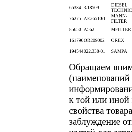
DIESEL
65384
3.18509
TECHNIC
MANN-
76275
AE26510/1
FILTER
85650
A562
MFILTER
161796
OR209002
OREX
194544
022.338-01
SAMPA
Обращаем вни
(наименований 
информирование
к той или иной
свойства товар
заблуждение от