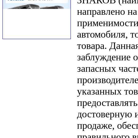
ЗНАКОВ (наим
направлено на
применимости 
автомобиля, т
товара. Данна
заблуждение о
запасных част
производителе
указанных тов
предоставлят
достоверную 
продаже, обе
правильного в