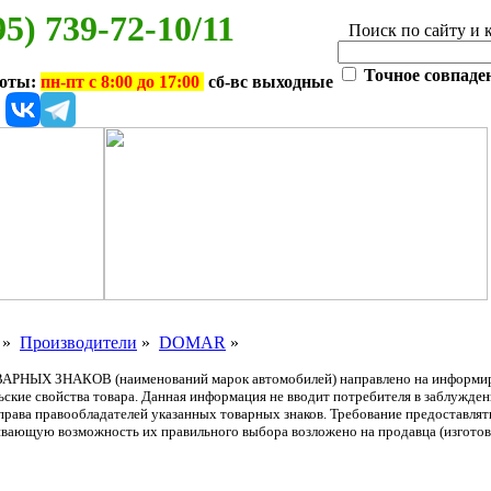
95) 739-72-10/11
Поиск по сайту и 
Точное совпаде
боты:
пн-пт с 8:00 до 17:00
сб-вс выходные
»
Производители
»
DOMAR
»
АРНЫХ ЗНАКОВ (наименований марок автомобилей) направлено на информиров
льские свойства товара. Данная информация не вводит потребителя в заблужде
т права правообладателей указанных товарных знаков. Требование предоставл
вающую возможность их правильного выбора возложено на продавца (изготови