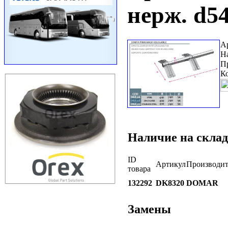
нерж. d5
А
Н
П
К
Наличие на склад
ID
Артикул
Производит
товара
132292
DK8320
DOMAR
Замены