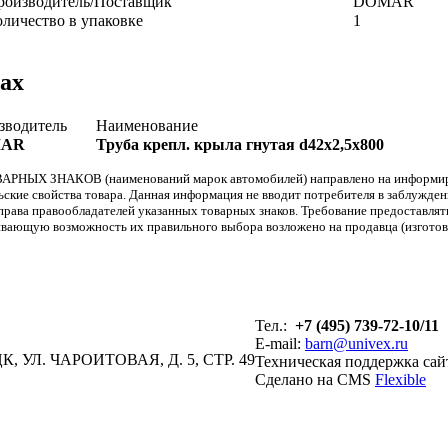
роизводитель/Поставщик
DOMAR
оличество в упаковке
1
ах
зводитель
Наименование
AR
Труба крепл. крыла гнутая d42х2,5х800
АРНЫХ ЗНАКОВ (наименований марок автомобилей) направлено на информиров
льские свойства товара. Данная информация не вводит потребителя в заблужде
т права правообладателей указанных товарных знаков. Требование предоставл
вающую возможность их правильного выбора возложено на продавца (изготови
Тел.:
+7 (495) 739-72-10/11
E-mail:
barn@univex.ru
, УЛ. ЧАРОИТОВАЯ, Д. 5, СТР. 49
Техническая поддержка сай
Сделано на CMS
Flexible