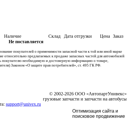
Наличие
Склад
Дата отгрузки
Цена
Заказ
Не поставляется
ание покупателей о применимости запасной части к той или иной марке
ние относительно предлагаемых к продаже запасных частей для автомобилей
ять покупателю необходимую и достоверную информацию о товаре,
теля) Законом «О защите прав потребителей», ст. 495 ГК РФ.
© 2002-2026 ООО «АвтопартУнивекс»
грузовые запчасти и запчасти на автобусы
та:
support@univex.ru
Оптимизация сайта и
поисковое
продвижение