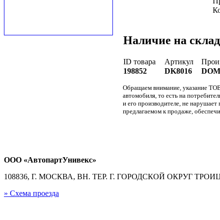
П
К
Наличие на склад
ID товара
Артикул
Прои
198852
DK8016
DOM
Обращаем внимание, указание ТОВ
автомобиля, то есть на потребите
и его производителе, не нарушае
предлагаемом к продаже, обеспечи
ООО «АвтопартУнивекс»
108836, Г. МОСКВА, ВН. ТЕР. Г. ГОРОДСКОЙ ОКРУГ ТРОИЦК
» Схема проезда