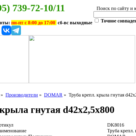
95) 739-72-10/11
Поиск по сайту и 
Точное совпаде
боты:
пн-пт с 8:00 до 17:00
сб-вс выходные
»
Производители
»
DOMAR
» Труба крепл. крыла гнутая d42х
 крыла гнутая d42х2,5х800
ртикул
DK8016
аименование
Труба крепл.